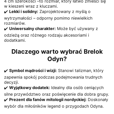
4 cm szerokości –to rozmiar, który łatwo zmieści się
w kieszeni wraz z kluczami.
✔️
Lekki i solidny:
Zaprojektowany z myślą o
wytrzymałości – odporny pomimo niewielkich
rozmiarów.
✔️
Uniwersalny charakter:
Może być używany z
odzieżą oraz różnego rodzaju akcesoriami i
dodatkami.
Dlaczego warto wybrać Brelok
Odyn?
✔️
Symbol mądrości i wizji:
Stanowi talizman, który
zapewnia spokój podczas podejmowania trudnych
decyzji.
✔️
Wyjątkowy dodatek:
Idealny dla osób ceniących
silne przywództwo oraz poświęcenie dla dobra grupy.
✔️
Prezent dla fanów mitologii nordyckiej:
Doskonały
wybór dla miłośników legend o przygodach Odyna.