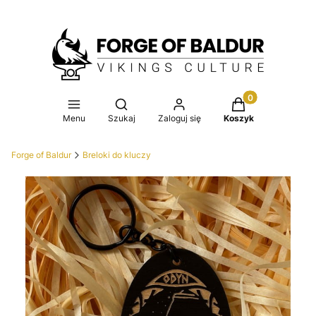
Produkty w koszy
Otwórz wyszukiwarkę
Menu
Szukaj
Zaloguj się
Koszyk
Forge of Baldur
Breloki do kluczy