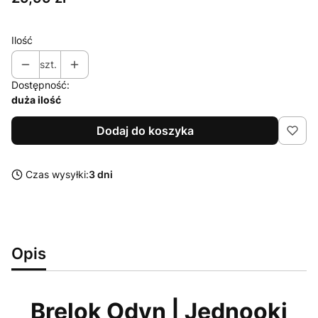
Ilość
szt.
Dostępność:
duża ilość
Dodaj do koszyka
Czas wysyłki:
3 dni
Opis
Brelok Odyn | Jednooki