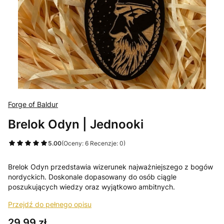
Forge of Baldur
Brelok Odyn | Jednooki
5.00
(Oceny: 6 Recenzje: 0)
Brelok Odyn przedstawia wizerunek najważniejszego z bogów
nordyckich. Doskonale dopasowany do osób ciągle
poszukujących wiedzy oraz wyjątkowo ambitnych.
Przejdź do pełnego opisu
Cena
29,99 zł