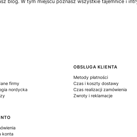
sz blog. W tym miejscu poznasz wszystkie tajemnice i int
 w stopce
OBSŁUGA KLIENTA
Metody płatności
dane firmy
Czas i koszty dostawy
logia nordycka
Czas realizacji zamówienia
dzy
Zwroty i reklamacje
ONTO
ówienia
a konta