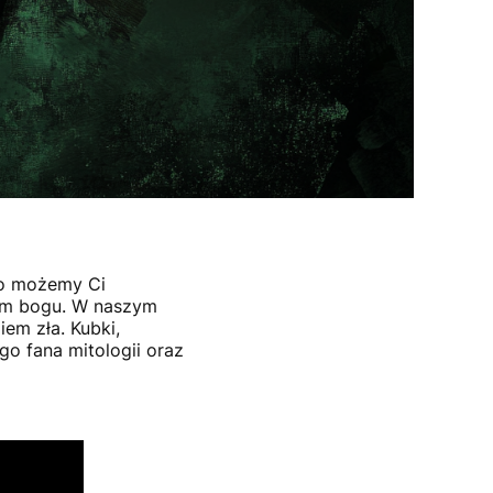
co możemy Ci
zym bogu. W naszym
em zła. Kubki,
go fana mitologii oraz