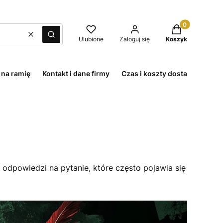
Produkty w kos
Wyczyść
Szukaj
Ulubione
Zaloguj się
Koszyk
 na ramię
Kontakt i dane firmy
Czas i koszty dostawy
Met
 odpowiedzi na pytanie, które często pojawia się