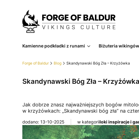
Kamienne podkładki z runami
Biżuteria wikingó
Forge of Baldur
Blog
Skandynawski Bóg Zła – Krzyżówka
Skandynawski Bóg Zła – Krzyżówk
Jak dobrze znasz najważniejszych bogów mitologii
w krzyżówkach: „Skandynawski bóg zła” na cztery
dodano: 13-10-2025
w kategorii
loki inspiracje i g