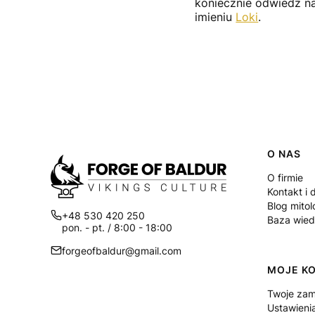
koniecznie odwiedź na
imieniu
Loki
.
Linki
O NAS
O firmie
Kontakt i 
Blog mito
+48 530 420 250
Baza wie
pon. - pt. / 8:00 - 18:00
forgeofbaldur@gmail.com
MOJE K
Twoje zam
Ustawieni