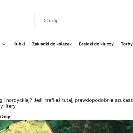
w
Kubki
Zakładki do książek
Breloki do kluczy
Torby
a
 nordyckiej? Jeśli trafiłeś tutaj, prawdopodobnie szukasz
 litery.
adżety