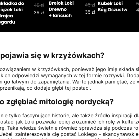
 pojawia się w krzyżówkach?
rozwiązaniem w krzyżówkach, ponieważ jego imię składa się 
ótkich odpowiedzi wymaganych w tej formie rozrywki. Doda
ni go łatwym do zapamiętania. Warto jednak pamiętać, że w
przenikają, co dodaje głębi tej postaci.
o zgłębiać mitologię nordycką?
ie tylko fascynujące historie, ale także źródło inspiracji dla
postaci jak Loki pozwala lepiej zrozumieć ich rolę w kultu
rę. Taka wiedza świetnie również sprawdza się podczas r
Jeżeli zainteresowała cię postać Lokiego – skandynawskie