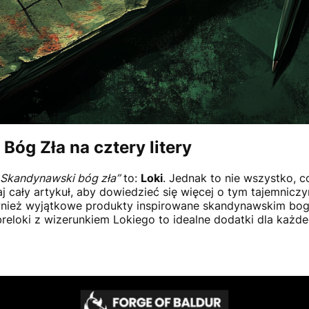
óg Zła na cztery litery
„Skandynawski bóg zła”
to:
Loki
. Jednak to nie wszystko, 
j cały artykuł, aby dowiedzieć się więcej o tym tajemnic
wnież wyjątkowe produkty inspirowane skandynawskim bogi
breloki z wizerunkiem Lokiego to idealne dodatki dla każde