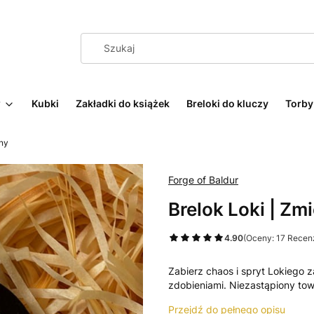
w
Kubki
Zakładki do książek
Breloki do kluczy
Torby
tny
Forge of Baldur
Brelok Loki | Zm
4.90
(Oceny: 17 Recenz
Zabierz chaos i spryt Lokiego 
zdobieniami. Niezastąpiony to
Przejdź do pełnego opisu