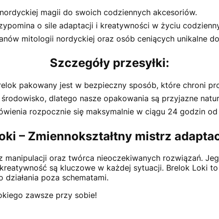
nordyckiej magii do swoich codziennych akcesoriów.
ypomina o sile adaptacji i kreatywności w życiu codzienn
anów mitologii nordyckiej oraz osób ceniących unikalne do
Szczegóły przesyłki:
elok pakowany jest w bezpieczny sposób, które chroni pr
rodowisko, dlatego nasze opakowania są przyjazne natur
ówienia rozpocznie się maksymalnie w ciągu 24 godzin od
oki – Zmiennokształtny mistrz adaptac
trz manipulacji oraz twórca nieoczekiwanych rozwiązań. Je
kreatywność są kluczowe w każdej sytuacji. Brelok Loki to
o działania poza schematami.
Lokiego zawsze przy sobie!