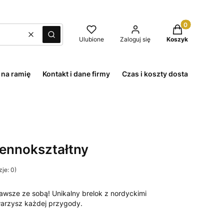
Produkty w kos
Wyczyść
Szukaj
Ulubione
Zaloguj się
Koszyk
 na ramię
Kontakt i dane firmy
Czas i koszty dostawy
Met
iennokształtny
je: 0)
zawsze ze sobą! Unikalny brelok z nordyckimi
warzysz każdej przygody.