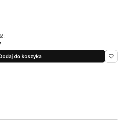
ść:
ć
Dodaj do koszyka