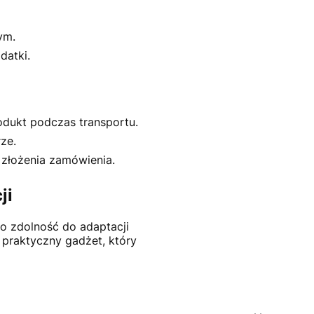
ym.
datki.
odukt podczas transportu.
ze.
 złożenia zamówienia.
ji
go zdolność do adaptacji
 praktyczny gadżet, który