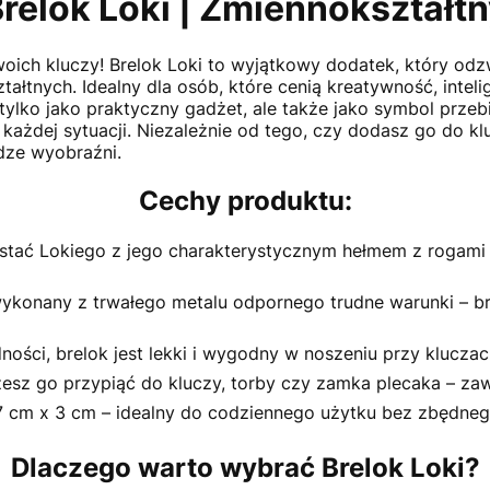
relok Loki | Zmiennokształt
oich kluczy! Brelok Loki to wyjątkowy dodatek, który odz
ałtnych. Idealny dla osób, które cenią kreatywność, inte
 tylko jako praktyczny gadżet, ale także jako symbol przebi
każdej sytuacji. Niezależnie od tego, czy dodasz go do klu
ędze wyobraźni.
Cechy produktu:
tać Lokiego z jego charakterystycznym hełmem z rogami 
konany z trwałego metalu odpornego trudne warunki – bre
ości, brelok jest lekki i wygodny w noszeniu przy kluczac
sz go przypiąć do kluczy, torby czy zamka plecaka – zaw
cm x 3 cm – idealny do codziennego użytku bez zbędneg
Dlaczego warto wybrać Brelok Loki?