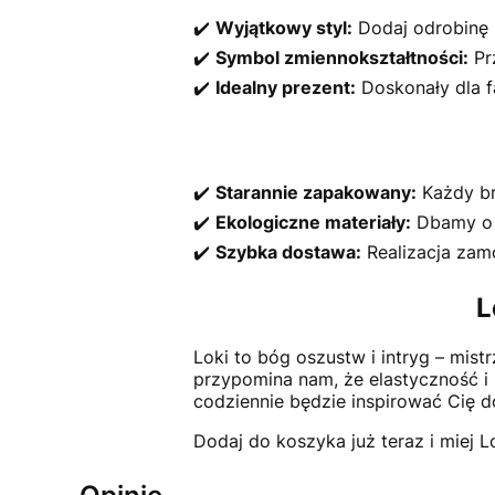
✔️
Wyjątkowy styl:
Dodaj odrobinę 
✔️
Symbol zmiennokształtności:
Prz
✔️
Idealny prezent:
Doskonały dla f
✔️
Starannie zapakowany:
Każdy br
✔️
Ekologiczne materiały:
Dbamy o ś
✔️
Szybka dostawa:
Realizacja zam
L
Loki to bóg oszustw i intryg – mis
przypomina nam, że elastyczność i 
codziennie będzie inspirować Cię d
Dodaj do koszyka już teraz i miej 