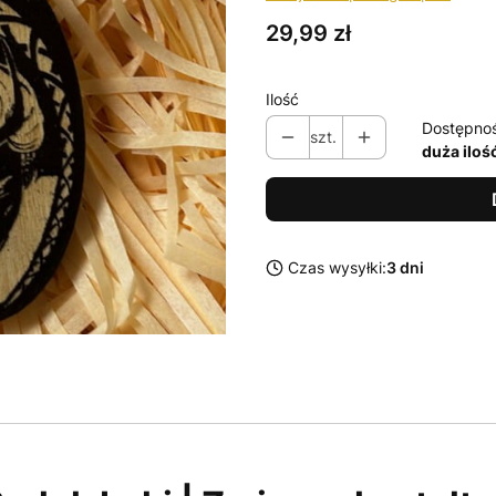
Cena
29,99 zł
Ilość
Dostępno
szt.
duża iloś
Czas wysyłki:
3 dni