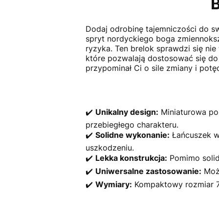
B
Dodaj odrobinę tajemniczości do sw
spryt nordyckiego boga zmiennokszt
ryzyka. Ten brelok sprawdzi się nie
które pozwalają dostosować się do 
przypominał Ci o sile zmiany i pot
✔️
Unikalny design:
Miniaturowa pos
przebiegłego charakteru.
✔️
Solidne wykonanie:
Łańcuszek wy
uszkodzeniu.
✔️
Lekka konstrukcja:
Pomimo solidn
✔️
Uniwersalne zastosowanie:
Może
✔️
Wymiary:
Kompaktowy rozmiar 7 