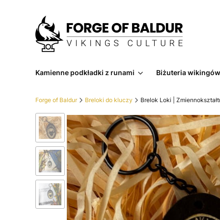
Kamienne podkładki z runami
Biżuteria wikingó
Forge of Baldur
Breloki do kluczy
Brelok Loki | Zmiennokształ