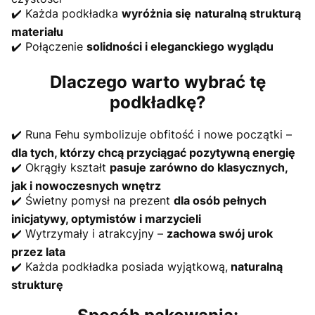
✔️ Każda podkładka
wyróżnia się
naturalną strukturą
materiału
✔️ Połączenie
solidności i eleganckiego wyglądu
Dlaczego warto wybrać tę
podkładkę?
✔️ Runa Fehu symbolizuje obfitość i nowe początki –
dla tych, którzy chcą przyciągać pozytywną energię
✔️ Okrągły kształt
pasuje zarówno do klasycznych,
jak i nowoczesnych wnętrz
✔️ Świetny pomysł na prezent
dla osób pełnych
inicjatywy, optymistów i marzycieli
✔️ Wytrzymały i atrakcyjny –
zachowa swój urok
przez lata
✔️ Każda podkładka posiada wyjątkową,
naturalną
strukturę