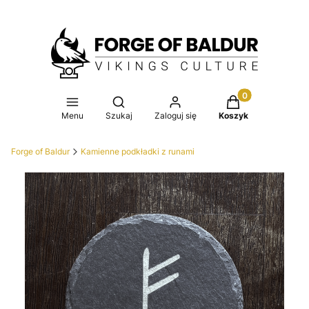
Produkty w koszy
Otwórz wyszukiwarkę
Menu
Szukaj
Zaloguj się
Koszyk
Forge of Baldur
Kamienne podkładki z runami