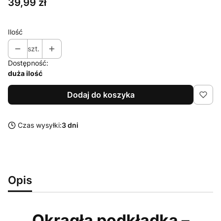
Cena
39,99 zł
Ilość
szt.
Dostępność:
duża ilość
Dodaj do koszyka
Czas wysyłki:
3 dni
Opis
Okrągła podkładka –